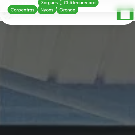
Nos magasins :
Sorgues
Châteaurenard
Panneau de gestion des cookies
Carpentras
Nyons
Orange